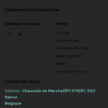
S'abonner à la Newsletter
Réseaux sociaux
Menu
Accueil
Nos services
À propos de nous
Nous rejoindre
News
Contactez-nous
Contactez-Nous
Adresse :
Chaussée de Marche(EP) 579/B7, 5101
Namur
Belgique